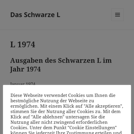
Das Schwarze L
MENÜ
UND
WIDGETS
L 1974
Ausgaben des Schwarzen L im
Jahr 1974
Januar 1974
Diese Webseite verwendet Cookies um Ihnen die
Februar 1974
bestmögliche Nutzung der Webseite zu
ermöglichen. Mit einem Klick auf "Alle akzeptieren",
stimmen Sie der Nutzung aller Cookies zu. Mit dem
März 1974
Klick auf "Alle ablehnen" untersagen Sie die
Nutzung aller nicht zwingend erforderlichen
April 1974
Cookies. Unter dem Punkt "Cookie Einstellungen"
können Sie jederzeit Ihre Zustimmung erteilen und