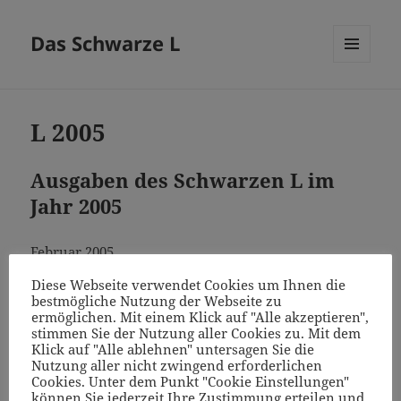
Das Schwarze L
MENÜ
UND
WIDGETS
L 2005
Ausgaben des Schwarzen L im
Jahr 2005
Februar 2005
Diese Webseite verwendet Cookies um Ihnen die
März 2005
bestmögliche Nutzung der Webseite zu
ermöglichen. Mit einem Klick auf "Alle akzeptieren",
stimmen Sie der Nutzung aller Cookies zu. Mit dem
April 2005
Klick auf "Alle ablehnen" untersagen Sie die
Nutzung aller nicht zwingend erforderlichen
Mai 2005
Cookies. Unter dem Punkt "Cookie Einstellungen"
können Sie jederzeit Ihre Zustimmung erteilen und