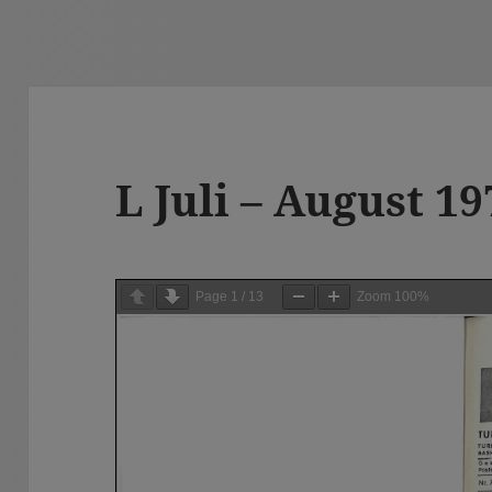
L Juli – August 19
Page
1
/
13
Zoom
100%