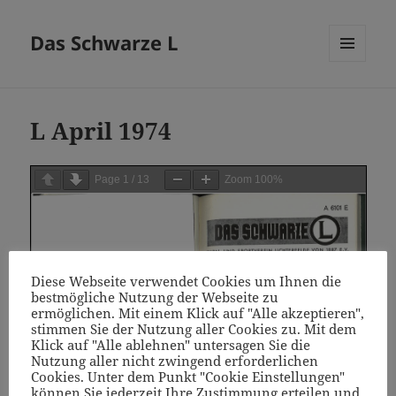
Das Schwarze L
MENÜ
UND
WIDGETS
L April 1974
Page
1
/
13
Zoom
100%
Diese Webseite verwendet Cookies um Ihnen die
bestmögliche Nutzung der Webseite zu
ermöglichen. Mit einem Klick auf "Alle akzeptieren",
stimmen Sie der Nutzung aller Cookies zu. Mit dem
Klick auf "Alle ablehnen" untersagen Sie die
Nutzung aller nicht zwingend erforderlichen
Cookies. Unter dem Punkt "Cookie Einstellungen"
können Sie jederzeit Ihre Zustimmung erteilen und