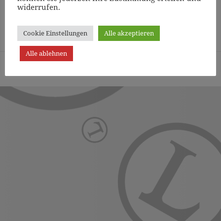
widerrufen.
Page
1
/
13
Zoom
100%
Cookie Einstellungen
Alle akzeptieren
Alle ablehnen
Turn- und Sportverein Lichterfelde von 1887 (Berlin) e.V. -
Präsentiert von WordPress