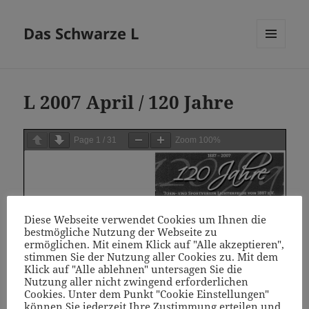
Das Schwarze L
MENÜ
UND
WIDGETS
L 2007 April / 120 Jahre
Page
1
/
31
Zoom
100%
Diese Webseite verwendet Cookies um Ihnen die
bestmögliche Nutzung der Webseite zu
ermöglichen. Mit einem Klick auf "Alle akzeptieren",
stimmen Sie der Nutzung aller Cookies zu. Mit dem
Klick auf "Alle ablehnen" untersagen Sie die
Nutzung aller nicht zwingend erforderlichen
Cookies. Unter dem Punkt "Cookie Einstellungen"
können Sie jederzeit Ihre Zustimmung erteilen und