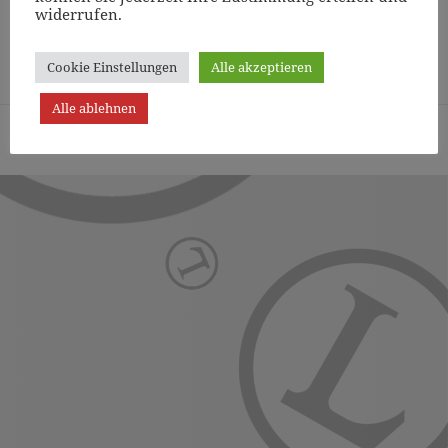
widerrufen.
Page
1
/
31
Zoom
100%
Cookie Einstellungen
Alle akzeptieren
Alle ablehnen
Turn- und Sportverein Lichterfelde von 1887 (Berlin) e.V. -
Präsentiert von WordPress