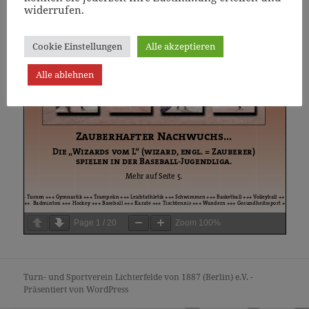
widerrufen.
Cookie Einstellungen
Alle akzeptieren
Alle ablehnen
Page
1
/
20
Zoom
100%
Turn- und Sportverein Lichterfelde von 1887 (Berlin) e.V. -
Präsentiert von WordPress