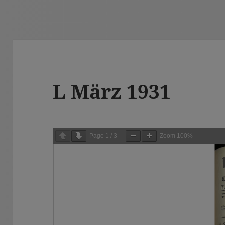
L März 1931
Page
1
/
3
Zoom
100%