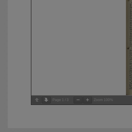
Page
1
/
3
Zoom
100%