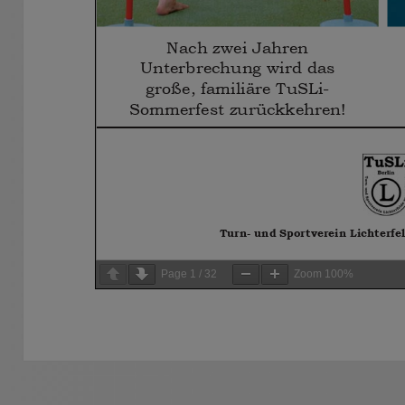
Page
1
/
32
Zoom
100%