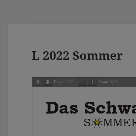
L 2022 Sommer
Page
1
/
32
Zoom
100%