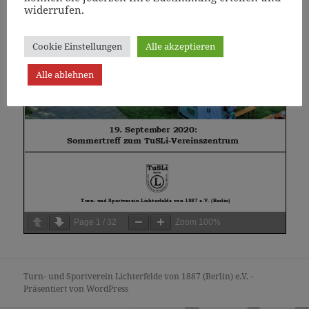
widerrufen.
Cookie Einstellungen
Alle akzeptieren
Alle ablehnen
Page
1
/
32
Zoom
100%
Turn- und Sportverein Lichterfelde von 1887 (Berlin) e.V. -
Präsentiert von WordPress