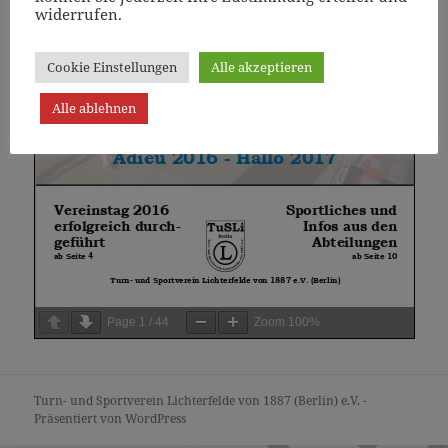
widerrufen.
Cookie Einstellungen
Alle akzeptieren
Alle ablehnen
Page
1
/
44
Zoom
100%
Turn- und Sportverein Lichterfelde von 1887 (Berlin) e.V. -
Präsentiert von WordPress