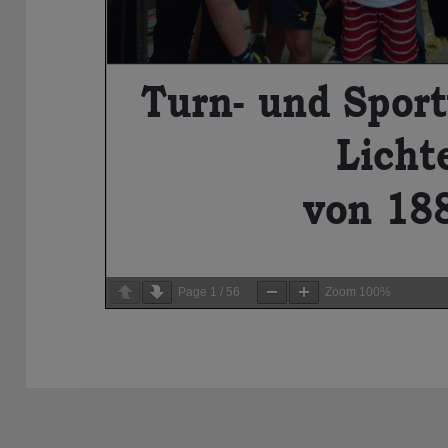
Page
1
/
56
Zoom
100%