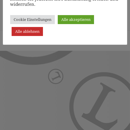
widerrufen.
Page
1
/
15
Zoom
100%
Cookie Einstellungen
Alle akzeptieren
Alle ablehnen
Turn- und Sportverein Lichterfelde von 1887 (Berlin) e.V. -
Präsentiert von WordPress