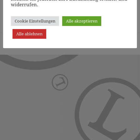
widerrufen.
Page
1
/
13
Zoom
100%
Cookie Einstellungen
Alle akzeptieren
Alle ablehnen
Turn- und Sportverein Lichterfelde von 1887 (Berlin) e.V. -
Präsentiert von WordPress