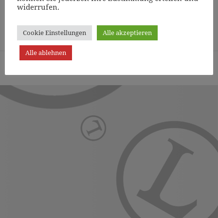
widerrufen.
Page
1
/
15
Zoom
100%
Cookie Einstellungen
Alle akzeptieren
Alle ablehnen
Turn- und Sportverein Lichterfelde von 1887 (Berlin) e.V. -
Präsentiert von WordPress