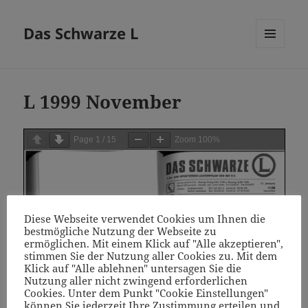
Das Schwarze L
MENÜ
UND
WIDGETS
L 1999 November
Page
1
/
15
Zoom
100%
Diese Webseite verwendet Cookies um Ihnen die
bestmögliche Nutzung der Webseite zu
ermöglichen. Mit einem Klick auf "Alle akzeptieren",
stimmen Sie der Nutzung aller Cookies zu. Mit dem
Klick auf "Alle ablehnen" untersagen Sie die
Nutzung aller nicht zwingend erforderlichen
Cookies. Unter dem Punkt "Cookie Einstellungen"
können Sie jederzeit Ihre Zustimmung erteilen und