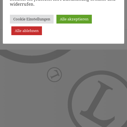
widerrufen.
Page
1
/
11
Zoom
100%
Cookie Einstellungen
Alle akzeptieren
Alle ablehnen
Turn- und Sportverein Lichterfelde von 1887 (Berlin) e.V. -
Präsentiert von WordPress