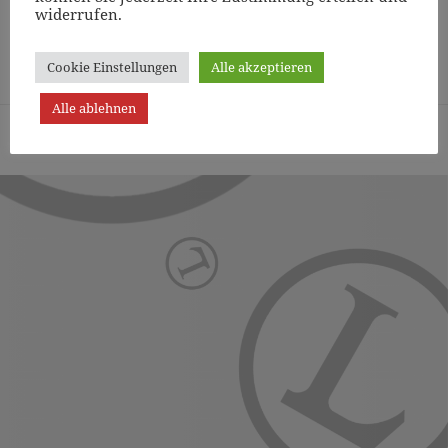
widerrufen.
Page
1
/
15
Zoom
100%
Cookie Einstellungen
Alle akzeptieren
Alle ablehnen
Turn- und Sportverein Lichterfelde von 1887 (Berlin) e.V. -
Präsentiert von WordPress