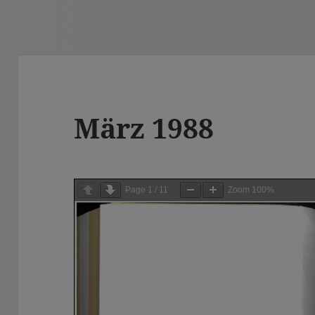
März 1988
Page
1
/
11
Zoom
100%