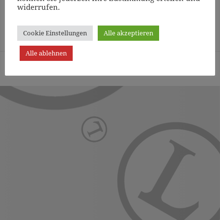
widerrufen.
Page
1
/
13
Zoom
100%
Cookie Einstellungen
Alle akzeptieren
Alle ablehnen
Turn- und Sportverein Lichterfelde von 1887 (Berlin) e.V. -
Präsentiert von WordPress