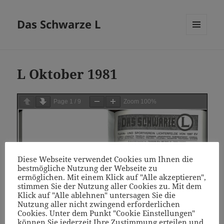
Das Schwarze L
MENÜ
UND
WIDGETS
L Oktober 1981
Page
1
/
9
Zoom
100%
Diese Webseite verwendet Cookies um Ihnen die
bestmögliche Nutzung der Webseite zu
ermöglichen. Mit einem Klick auf "Alle akzeptieren",
stimmen Sie der Nutzung aller Cookies zu. Mit dem
Klick auf "Alle ablehnen" untersagen Sie die
Nutzung aller nicht zwingend erforderlichen
Cookies. Unter dem Punkt "Cookie Einstellungen"
können Sie jederzeit Ihre Zustimmung erteilen und