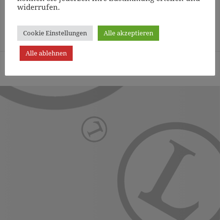
widerrufen.
Page
1
/
9
Zoom
100%
Cookie Einstellungen
Alle akzeptieren
Alle ablehnen
Turn- und Sportverein Lichterfelde von 1887 (Berlin) e.V. -
Präsentiert von WordPress