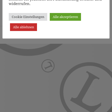
widerrufen.
Page
1
/
9
Zoom
100%
Cookie Einstellungen
Alle akzeptieren
Alle ablehnen
Turn- und Sportverein Lichterfelde von 1887 (Berlin) e.V. -
Präsentiert von WordPress