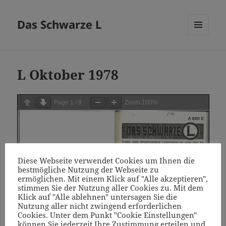
Das Schwarze L
MENÜ
UND
WIDGETS
L Oktober 1978
Page
1
/
9
Zoom
100%
Diese Webseite verwendet Cookies um Ihnen die
bestmögliche Nutzung der Webseite zu
ermöglichen. Mit einem Klick auf "Alle akzeptieren",
stimmen Sie der Nutzung aller Cookies zu. Mit dem
Klick auf "Alle ablehnen" untersagen Sie die
Nutzung aller nicht zwingend erforderlichen
Cookies. Unter dem Punkt "Cookie Einstellungen"
können Sie jederzeit Ihre Zustimmung erteilen und