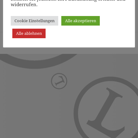
widerrufen.
Page
1
/
9
Zoom
100%
Cookie Einstellungen
Alle akzeptieren
Alle ablehnen
Turn- und Sportverein Lichterfelde von 1887 (Berlin) e.V. -
Präsentiert von WordPress