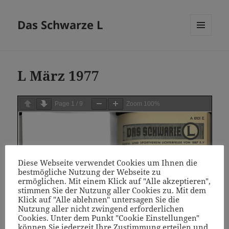
Das Schwarze L
MENÜ
UND
WIDGETS
L März 1977
Page
1
/
9
Zoom
100%
Diese Webseite verwendet Cookies um Ihnen die
bestmögliche Nutzung der Webseite zu
ermöglichen. Mit einem Klick auf "Alle akzeptieren",
stimmen Sie der Nutzung aller Cookies zu. Mit dem
Klick auf "Alle ablehnen" untersagen Sie die
Nutzung aller nicht zwingend erforderlichen
Cookies. Unter dem Punkt "Cookie Einstellungen"
können Sie jederzeit Ihre Zustimmung erteilen und