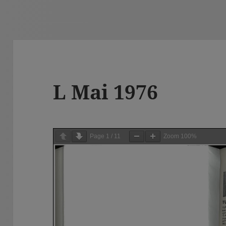
L Mai 1976
Page
1
/
11
Zoom
100%