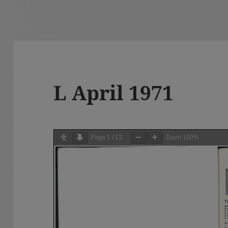
L April 1971
Page
1
/
13
Zoom
100%