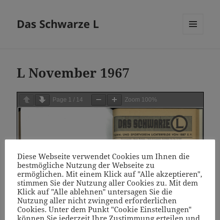
Das Schwarze L
MENÜ
UND
WIDGETS
L November 1967
Page
1
/
14
Zoom
100%
Diese Webseite verwendet Cookies um Ihnen die
bestmögliche Nutzung der Webseite zu
ermöglichen. Mit einem Klick auf "Alle akzeptieren",
stimmen Sie der Nutzung aller Cookies zu. Mit dem
Klick auf "Alle ablehnen" untersagen Sie die
Nutzung aller nicht zwingend erforderlichen
Cookies. Unter dem Punkt "Cookie Einstellungen"
können Sie jederzeit Ihre Zustimmung erteilen und