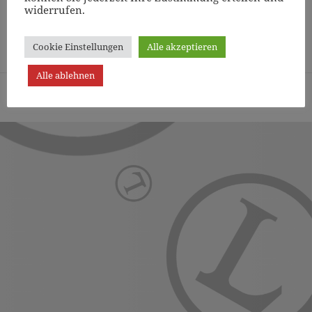
widerrufen.
Page
1
/
14
Zoom
100%
Cookie Einstellungen
Alle akzeptieren
Alle ablehnen
Turn- und Sportverein Lichterfelde von 1887 (Berlin) e.V. -
Präsentiert von WordPress