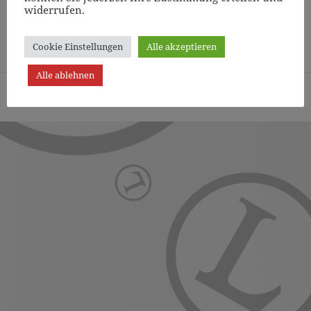
widerrufen.
Page
1
/
12
Zoom
100%
Cookie Einstellungen
Alle akzeptieren
Alle ablehnen
Turn- und Sportverein Lichterfelde von 1887 (Berlin) e.V. -
Präsentiert von WordPress