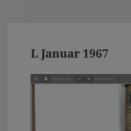
L Januar 1967
Page
1
/
11
Zoom
100%