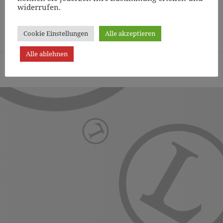
widerrufen.
Page
1
/
9
Zoom
100%
Cookie Einstellungen
Alle akzeptieren
Alle ablehnen
Turn- und Sportverein Lichterfelde von 1887 (Berlin) e.V. -
Präsentiert von WordPress