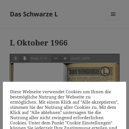
Das Schwarze L
MENÜ
UND
WIDGETS
L Oktober 1966
Page
1
/
9
Zoom
100%
Diese Webseite verwendet Cookies um Ihnen die
bestmögliche Nutzung der Webseite zu
ermöglichen. Mit einem Klick auf "Alle akzeptieren",
stimmen Sie der Nutzung aller Cookies zu. Mit dem
Klick auf "Alle ablehnen" untersagen Sie die
Nutzung aller nicht zwingend erforderlichen
Cookies. Unter dem Punkt "Cookie Einstellungen"
können Sie jederzeit Ihre Zustimmung erteilen und