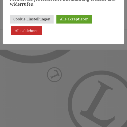
widerrufen.
Page
1
/
10
Zoom
100%
Cookie Einstellungen
Alle akzeptieren
Alle ablehnen
Turn- und Sportverein Lichterfelde von 1887 (Berlin) e.V. -
Präsentiert von WordPress