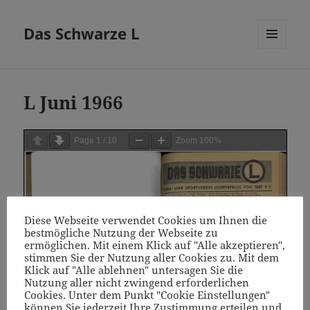
Das Schwarze L
MENÜ
UND
WIDGETS
L Juni 1966
Page
1
/
10
Zoom
100%
Diese Webseite verwendet Cookies um Ihnen die
bestmögliche Nutzung der Webseite zu
ermöglichen. Mit einem Klick auf "Alle akzeptieren",
stimmen Sie der Nutzung aller Cookies zu. Mit dem
Klick auf "Alle ablehnen" untersagen Sie die
Nutzung aller nicht zwingend erforderlichen
Cookies. Unter dem Punkt "Cookie Einstellungen"
können Sie jederzeit Ihre Zustimmung erteilen und