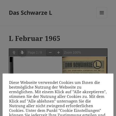
Das Schwarze L
MENÜ
UND
WIDGETS
L Februar 1965
Page
1
/
9
Zoom
100%
Diese Webseite verwendet Cookies um Ihnen die
bestmögliche Nutzung der Webseite zu
ermöglichen. Mit einem Klick auf "Alle akzeptieren",
stimmen Sie der Nutzung aller Cookies zu. Mit dem
Klick auf "Alle ablehnen" untersagen Sie die
Nutzung aller nicht zwingend erforderlichen
Cookies. Unter dem Punkt "Cookie Einstellungen"
können Sie jederzeit Ihre Zustimmung erteilen und