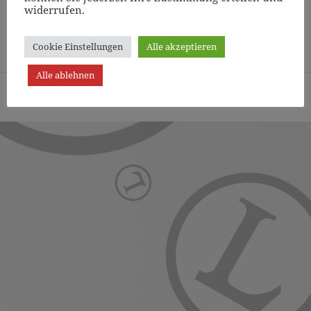
widerrufen.
Page
1
/
9
Zoom
100%
Cookie Einstellungen
Alle akzeptieren
Alle ablehnen
Turn- und Sportverein Lichterfelde von 1887 (Berlin) e.V. -
Präsentiert von WordPress