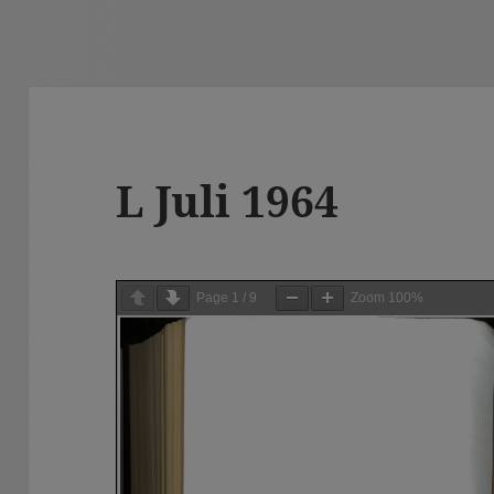
L Juli 1964
Page
1
/
9
Zoom
100%