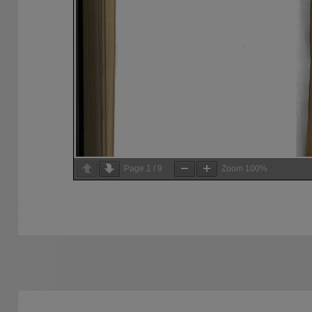
Page
1
/
9
Zoom
100%