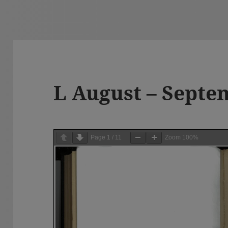
L August – Septe
Page
1
/
11
Zoom
100%