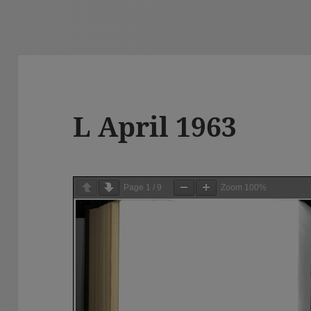
L April 1963
Page
1
/
9
Zoom
100%