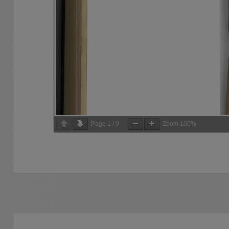
Page
1
/
9
Zoom
100%