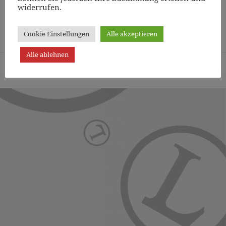
widerrufen.
Page
1
/
9
Zoom
100%
Cookie Einstellungen
Alle akzeptieren
Alle ablehnen
Turn- und Sportverein Lichterfelde von 1887 (Berlin) e.V. -
Präsentiert von WordPress