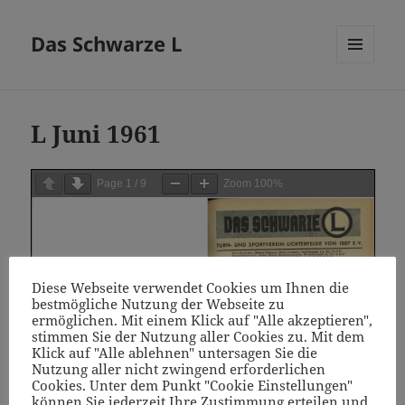
Das Schwarze L
MENÜ
UND
WIDGETS
L Juni 1961
Page
1
/
9
Zoom
100%
Diese Webseite verwendet Cookies um Ihnen die
bestmögliche Nutzung der Webseite zu
ermöglichen. Mit einem Klick auf "Alle akzeptieren",
stimmen Sie der Nutzung aller Cookies zu. Mit dem
Klick auf "Alle ablehnen" untersagen Sie die
Nutzung aller nicht zwingend erforderlichen
Cookies. Unter dem Punkt "Cookie Einstellungen"
können Sie jederzeit Ihre Zustimmung erteilen und