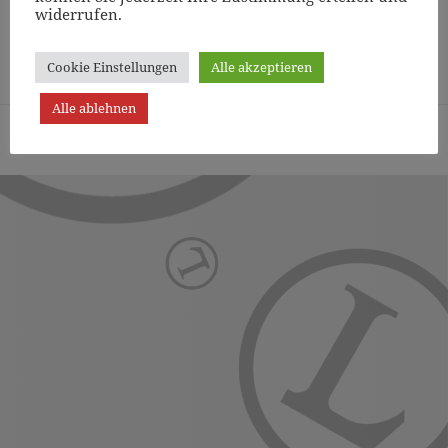
widerrufen.
Page
1
/
9
Zoom
100%
Cookie Einstellungen
Alle akzeptieren
Alle ablehnen
Turn- und Sportverein Lichterfelde von 1887 (Berlin) e.V. -
Präsentiert von WordPress