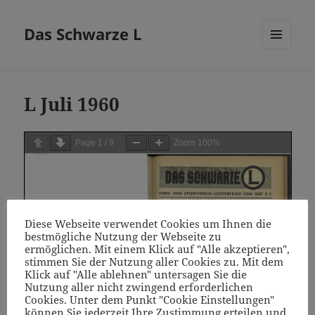
Das Schwarze L
MENÜ
UND
WIDGETS
L Juli 1960
Page
1
/
9
Zoom
100%
Diese Webseite verwendet Cookies um Ihnen die
bestmögliche Nutzung der Webseite zu
ermöglichen. Mit einem Klick auf "Alle akzeptieren",
stimmen Sie der Nutzung aller Cookies zu. Mit dem
Klick auf "Alle ablehnen" untersagen Sie die
Nutzung aller nicht zwingend erforderlichen
Cookies. Unter dem Punkt "Cookie Einstellungen"
können Sie jederzeit Ihre Zustimmung erteilen und