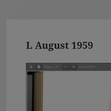
L August 1959
Page
1
/
8
Zoom
100%