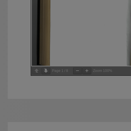
Page
1
/
8
Zoom
100%