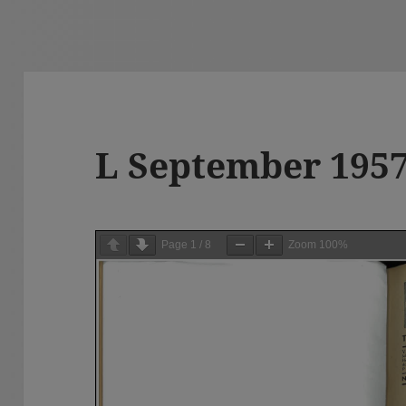
L September 195
Page
1
/
8
Zoom
100%