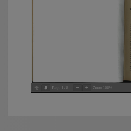
Page
1
/
8
Zoom
100%