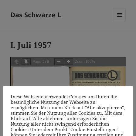
Das Schwarze L
MENÜ
UND
WIDGETS
L Juli 1957
Page
1
/
8
Zoom
100%
Diese Webseite verwendet Cookies um Ihnen die
bestmögliche Nutzung der Webseite zu
ermöglichen. Mit einem Klick auf "Alle akzeptieren",
stimmen Sie der Nutzung aller Cookies zu. Mit dem
Klick auf "Alle ablehnen" untersagen Sie die
Nutzung aller nicht zwingend erforderlichen
Cookies. Unter dem Punkt "Cookie Einstellungen"
können Sie jederzeit Ihre Zustimmung erteilen und