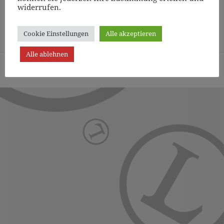
widerrufen.
Page
1
/
8
Zoom
100%
Cookie Einstellungen
Alle akzeptieren
Alle ablehnen
Turn- und Sportverein Lichterfelde von 1887 (Berlin) e.V. -
Präsentiert von WordPress