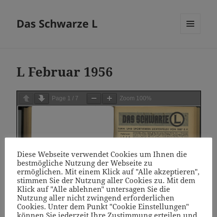
Das Schwarze L
MENÜ
UND
WIDGETS
L Februar 1956
Page
1
/
7
Zoom
100%
Diese Webseite verwendet Cookies um Ihnen die
bestmögliche Nutzung der Webseite zu
ermöglichen. Mit einem Klick auf "Alle akzeptieren",
stimmen Sie der Nutzung aller Cookies zu. Mit dem
Klick auf "Alle ablehnen" untersagen Sie die
Nutzung aller nicht zwingend erforderlichen
Cookies. Unter dem Punkt "Cookie Einstellungen"
können Sie jederzeit Ihre Zustimmung erteilen und