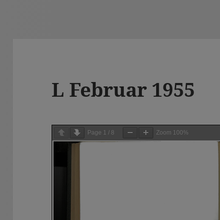
L Februar 1955
Page
1
/
8
Zoom
100%