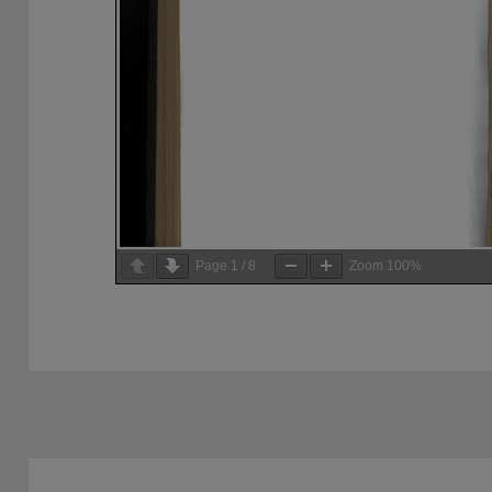
Page
1
/
8
Zoom
100%