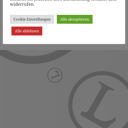
widerrufen.
Page
1
/
8
Zoom
100%
Cookie Einstellungen
Alle akzeptieren
Alle ablehnen
Turn- und Sportverein Lichterfelde von 1887 (Berlin) e.V. -
Präsentiert von WordPress