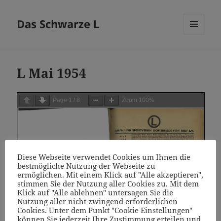
Das Schwarze L
MENÜ
UND
WIDGETS
L Mai 1954
Page
1
/
8
Zoom
100%
Diese Webseite verwendet Cookies um Ihnen die
bestmögliche Nutzung der Webseite zu
ermöglichen. Mit einem Klick auf "Alle akzeptieren",
stimmen Sie der Nutzung aller Cookies zu. Mit dem
Klick auf "Alle ablehnen" untersagen Sie die
Nutzung aller nicht zwingend erforderlichen
Cookies. Unter dem Punkt "Cookie Einstellungen"
können Sie jederzeit Ihre Zustimmung erteilen und