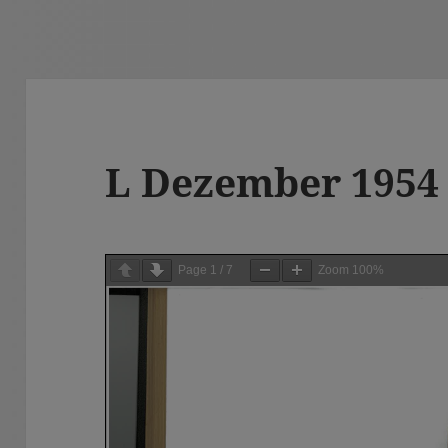
L Dezember 1954
Page
1
/
7
Zoom
100%