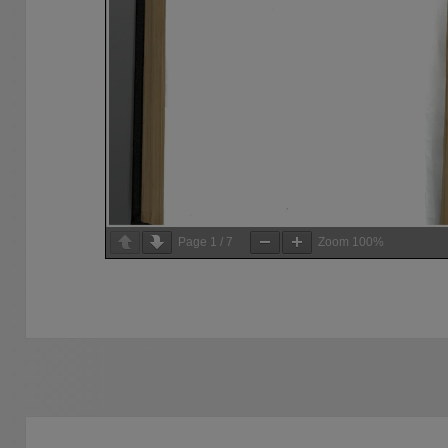
Page
1
/
7
Zoom
100%