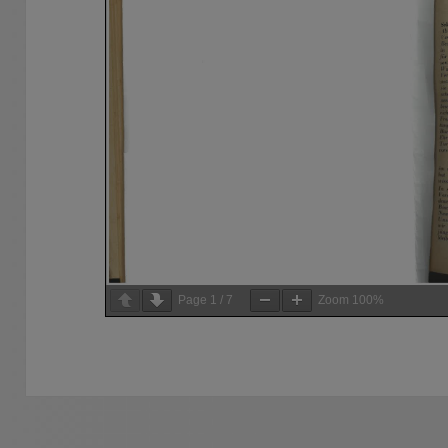
Page
1
/
7
Zoom
100%