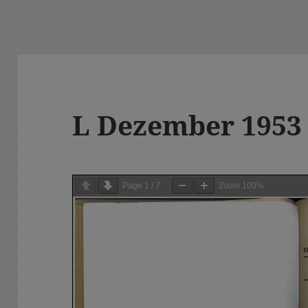
L Dezember 1953
Page
1
/
7
Zoom
100%