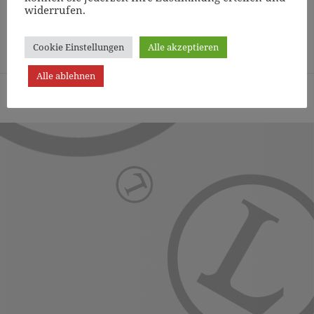
widerrufen.
Page
1
/
7
Zoom
100%
Cookie Einstellungen
Alle akzeptieren
Alle ablehnen
Turn- und Sportverein Lichterfelde von 1887 (Berlin) e.V. -
Präsentiert von WordPress