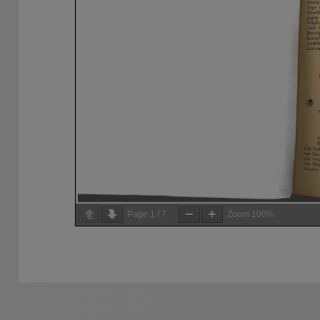
Page
1
/
7
Zoom
100%