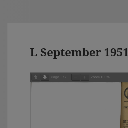
L September 195
Page
1
/
7
Zoom
100%