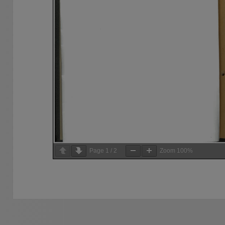
Page
1
/
2
Zoom
100%