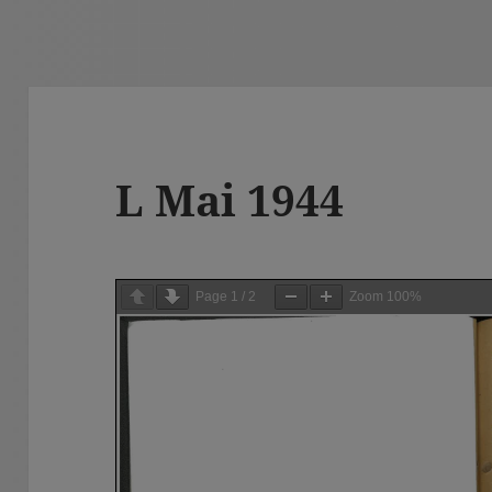
L Mai 1944
Page
1
/
2
Zoom
100%