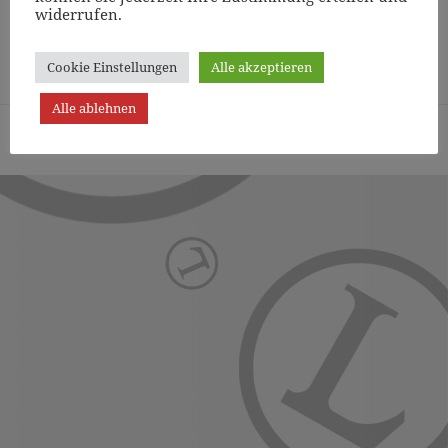
widerrufen.
Page
1
/
2
Zoom
100%
Cookie Einstellungen
Alle akzeptieren
Alle ablehnen
Turn- und Sportverein Lichterfelde von 1887 (Berlin) e.V. -
Präsentiert von WordPress