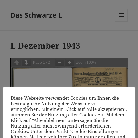
Das Schwarze L
MENÜ
UND
WIDGETS
L Dezember 1943
Page
1
/
2
Zoom
100%
Diese Webseite verwendet Cookies um Ihnen die
bestmögliche Nutzung der Webseite zu
ermöglichen. Mit einem Klick auf "Alle akzeptieren",
stimmen Sie der Nutzung aller Cookies zu. Mit dem
Klick auf "Alle ablehnen" untersagen Sie die
Nutzung aller nicht zwingend erforderlichen
Cookies. Unter dem Punkt "Cookie Einstellungen"
können Sie jederzeit Ihre Zustimmung erteilen und