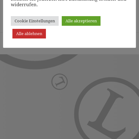
widerrufen.
Page
1
/
4
Zoom
100%
Cookie Einstellungen
Alle akzeptieren
Alle ablehnen
Turn- und Sportverein Lichterfelde von 1887 (Berlin) e.V. -
Präsentiert von WordPress