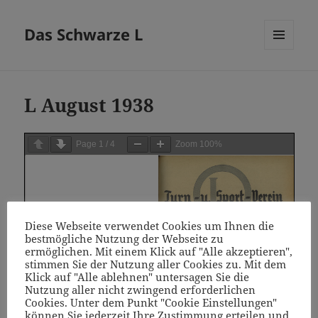
Das Schwarze L
MENÜ
UND
WIDGETS
L August 1938
Page
1
/
4
Zoom
100%
Diese Webseite verwendet Cookies um Ihnen die
bestmögliche Nutzung der Webseite zu
ermöglichen. Mit einem Klick auf "Alle akzeptieren",
stimmen Sie der Nutzung aller Cookies zu. Mit dem
Klick auf "Alle ablehnen" untersagen Sie die
Nutzung aller nicht zwingend erforderlichen
Cookies. Unter dem Punkt "Cookie Einstellungen"
können Sie jederzeit Ihre Zustimmung erteilen und