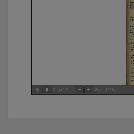
Page
1
/
4
Zoom
100%