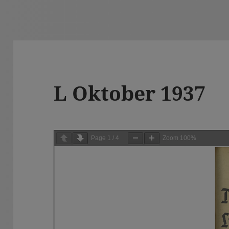
L Oktober 1937
Page
1
/
4
Zoom
100%