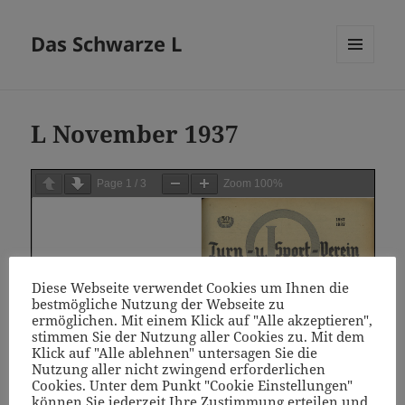
Das Schwarze L
MENÜ
UND
WIDGETS
L November 1937
Page
1
/
3
Zoom
100%
Diese Webseite verwendet Cookies um Ihnen die
bestmögliche Nutzung der Webseite zu
ermöglichen. Mit einem Klick auf "Alle akzeptieren",
stimmen Sie der Nutzung aller Cookies zu. Mit dem
Klick auf "Alle ablehnen" untersagen Sie die
Nutzung aller nicht zwingend erforderlichen
Cookies. Unter dem Punkt "Cookie Einstellungen"
können Sie jederzeit Ihre Zustimmung erteilen und