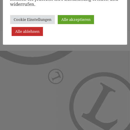
widerrufen.
Page
1
/
3
Zoom
100%
Cookie Einstellungen
Alle akzeptieren
Alle ablehnen
Turn- und Sportverein Lichterfelde von 1887 (Berlin) e.V. -
Präsentiert von WordPress