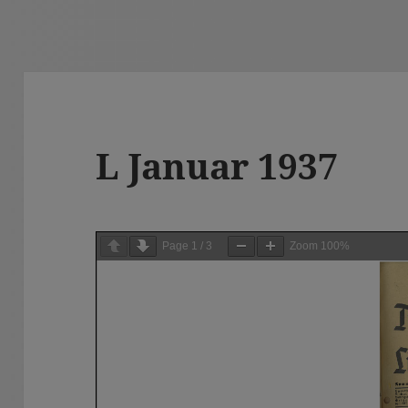
L Januar 1937
Page
1
/
3
Zoom
100%