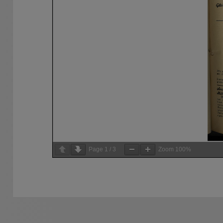
Page
1
/
3
Zoom
100%